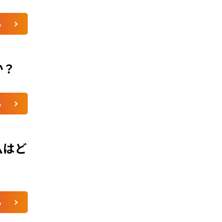
る
か？
る
ムはど
る