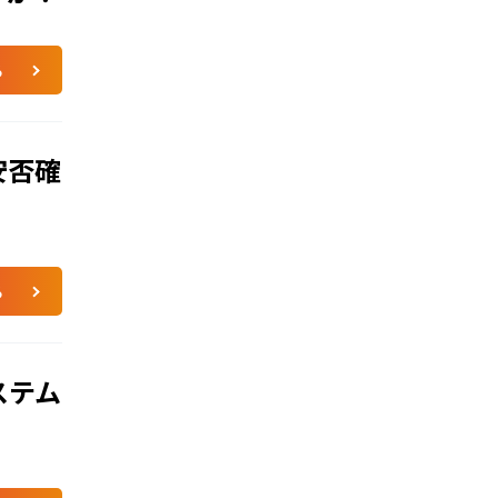
る
安否確
る
ステム